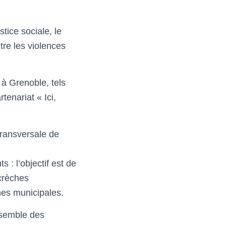
tice sociale, le
ntre les violences
s à Grenoble, tels
tenariat « Ici,
 transversale de
 : l’objectif est de
crèches
hes municipales.
ensemble des