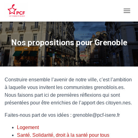
D
É
P
L
I
Nos propositions pour Grenoble
E
R
L
A
N
A
Construire ensemble l’avenir de notre ville, c’est l’ambition
V
I
à laquelle vous invitent les communistes grenoblois.es.
G
Nous faisons part ici de premières réflexions qui sont
A
présentées pour être enrichies de l’apport des citoyen.nes.
T
I
Faites-nous part de vos idées : grenoble@pcf-isere.fr
O
N
Logement
Santé. Solidarité, droit à la santé pour tous