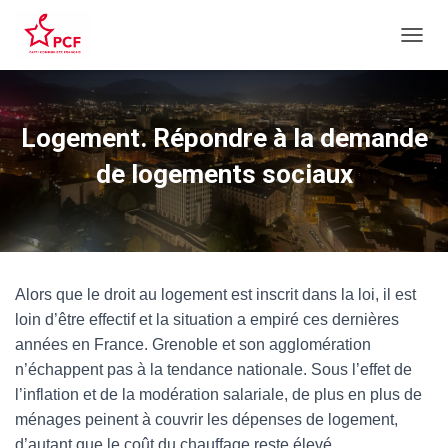
D
É
P
L
I
Logement. Répondre à la demande
E
R
de logements sociaux
L
A
N
A
V
I
Alors que le droit au logement est inscrit dans la loi, il est
G
A
loin d’être effectif et la situation a empiré ces dernières
T
années en France. Grenoble et son agglomération
I
n’échappent pas à la tendance nationale. Sous l’effet de
O
N
l’inflation et de la modération salariale, de plus en plus de
ménages peinent à couvrir les dépenses de logement,
d’autant que le coût du chauffage reste élevé.